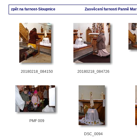
zpět na farnost-Sloupnice
Zasvěcení farnosti Panně Mari
20180218_084150
20180218_084726
PMF 009
DSC_0094