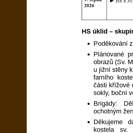
HS úklid – skupin
Poděkování za
Plánované pr
obrazů (Sv. Mi
u jižní stěny 
farního koste
části křížové 
sokly, boční 
Brigády: D
ochotným žen
Děkujeme dá
kostela sv.