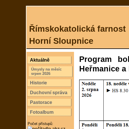
Římskokatolická farnost
Horní Sloupnice
Program bo
Aktuálně
Heřmanice a 
Úmysly na měsíc
srpen 2026
Historie
Duchovní správa
Pastorace
Fotoalbum
Počet přístupů: